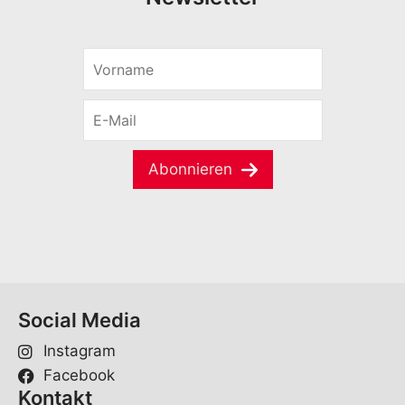
V
o
r
E
n
-
a
M
m
a
e
Abonnieren
i
*
l
*
Social Media
Instagram
Facebook
Kontakt