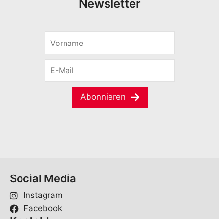
Newsletter
V
o
r
E
n
-
a
M
m
a
e
Abonnieren
i
*
l
*
Social Media
Instagram
Facebook